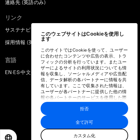
連絡先 (英語のみ)
リンク
サステナビリティへの取り組み
このウェブサイトはCookieを使用し
ます
採用情報 (英語のみ)
このサイトではCookieを使って、ユーザー
に合わせたコンテンツや広告の表示、トラ
言語
フィックの分析を行っています。またユー
ザーによるサイトの利用状況についても情
EN
ES
中文
日本語
▪
▪
▪
報を収集し、ソーシャルメディアや広告配
信、データ解析の各パートナーに情報を共
有しています。ここで収集された情報は、
ユーザーが各パートナーに提供した他の情
報や各パートナーのサービスを使用した際
に収集された情報と組み合わされ、各パー
拒否
トナーによって使用されることがありま
プライバシーポリシーと利用規約
す。
全て許可
サイトマップ
カスタム化
©
2026
世界経済フォーラム
EN
ES
中文
日本語