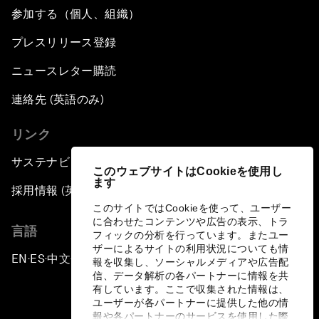
参加する（個人、組織）
プレスリリース登録
ニュースレター購読
連絡先 (英語のみ)
リンク
サステナビリティへの取り組み
このウェブサイトはCookieを使用し
ます
採用情報 (英語のみ)
このサイトではCookieを使って、ユーザー
に合わせたコンテンツや広告の表示、トラ
言語
フィックの分析を行っています。またユー
ザーによるサイトの利用状況についても情
EN
ES
中文
日本語
▪
▪
▪
報を収集し、ソーシャルメディアや広告配
信、データ解析の各パートナーに情報を共
有しています。ここで収集された情報は、
ユーザーが各パートナーに提供した他の情
報や各パートナーのサービスを使用した際