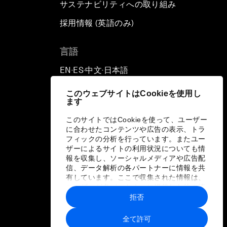
サステナビリティへの取り組み
採用情報 (英語のみ)
て
言語
EN
ES
中文
日本語
▪
▪
▪
このウェブサイトはCookieを使用し
ます
このサイトではCookieを使って、ユーザー
に合わせたコンテンツや広告の表示、トラ
フィックの分析を行っています。またユー
ザーによるサイトの利用状況についても情
報を収集し、ソーシャルメディアや広告配
信、データ解析の各パートナーに情報を共
有しています。ここで収集された情報は、
ユーザーが各パートナーに提供した他の情
報や各パートナーのサービスを使用した際
拒否
に収集された情報と組み合わされ、各パー
トナーによって使用されることがありま
全て許可
す。