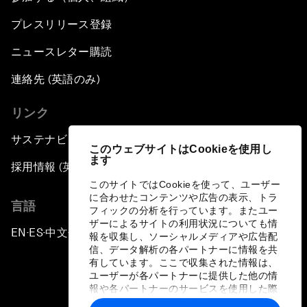
プレスリリース登録
ニュースレター購読
連絡先 (英語のみ)
リンク
サステナビリティへの取り組み
このウェブサイトはCookieを使用し
ます
採用情報 (英語のみ)
このサイトではCookieを使って、ユーザー
に合わせたコンテンツや広告の表示、トラ
言語
フィックの分析を行っています。またユー
ザーによるサイトの利用状況についても情
EN
ES
中文
日本語
▪
▪
▪
報を収集し、ソーシャルメディアや広告配
信、データ解析の各パートナーに情報を共
有しています。ここで収集された情報は、
ユーザーが各パートナーに提供した他の情
報や各パートナーのサービスを使用した際
に収集された情報と組み合わされ、各パー