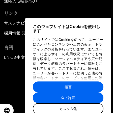
連絡先 (英語のみ)
リンク
サステナビリティへの取り組み
このウェブサイトはCookieを使用し
ます
採用情報 (英語のみ)
このサイトではCookieを使って、ユーザー
に合わせたコンテンツや広告の表示、トラ
言語
フィックの分析を行っています。またユー
ザーによるサイトの利用状況についても情
EN
ES
中文
日本語
▪
▪
▪
報を収集し、ソーシャルメディアや広告配
信、データ解析の各パートナーに情報を共
有しています。ここで収集された情報は、
ユーザーが各パートナーに提供した他の情
報や各パートナーのサービスを使用した際
に収集された情報と組み合わされ、各パー
拒否
トナーによって使用されることがありま
プライバシーポリシーと利用規約
す。
全て許可
サイトマップ
カスタム化
©
2026
世界経済フォーラム
EN
ES
中文
日本語