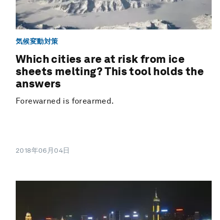
気候変動対策
Which cities are at risk from ice
sheets melting? This tool holds the
answers
Forewarned is forearmed.
2018年06月04日