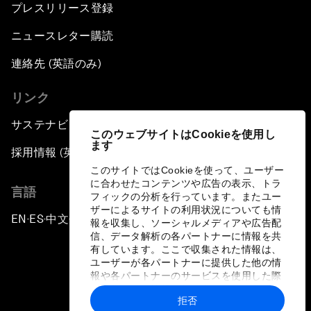
プレスリリース登録
ニュースレター購読
連絡先 (英語のみ)
リンク
サステナビリティへの取り組み
このウェブサイトはCookieを使用し
ます
採用情報 (英語のみ)
このサイトではCookieを使って、ユーザー
に合わせたコンテンツや広告の表示、トラ
言語
フィックの分析を行っています。またユー
ザーによるサイトの利用状況についても情
EN
ES
中文
日本語
▪
▪
▪
報を収集し、ソーシャルメディアや広告配
信、データ解析の各パートナーに情報を共
有しています。ここで収集された情報は、
ユーザーが各パートナーに提供した他の情
報や各パートナーのサービスを使用した際
に収集された情報と組み合わされ、各パー
拒否
トナーによって使用されることがありま