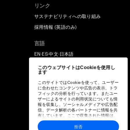
リンク
サステナビリティへの取り組み
採用情報 (英語のみ)
て
言語
EN
ES
中文
日本語
▪
▪
▪
このウェブサイトはCookieを使用し
ます
このサイトではCookieを使って、ユーザー
に合わせたコンテンツや広告の表示、トラ
フィックの分析を行っています。またユー
ザーによるサイトの利用状況についても情
報を収集し、ソーシャルメディアや広告配
信、データ解析の各パートナーに情報を共
有しています。ここで収集された情報は、
ユーザーが各パートナーに提供した他の情
報や各パートナーのサービスを使用した際
拒否