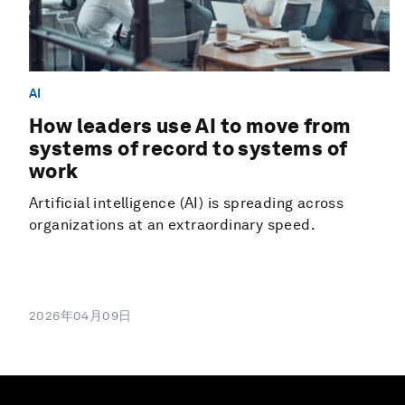
AI
How leaders use AI to move from
systems of record to systems of
work
Artificial intelligence (AI) is spreading across
organizations at an extraordinary speed.
2026年04月09日