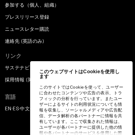
参加する（個人、組織）
プレスリリース登録
ニュースレター購読
連絡先 (英語のみ)
リンク
サステナビリティへの取り組み
このウェブサイトはCookieを使用し
ます
採用情報 (英語のみ)
このサイトではCookieを使って、ユーザー
に合わせたコンテンツや広告の表示、トラ
言語
フィックの分析を行っています。またユー
ザーによるサイトの利用状況についても情
EN
ES
中文
日本語
▪
▪
▪
報を収集し、ソーシャルメディアや広告配
信、データ解析の各パートナーに情報を共
有しています。ここで収集された情報は、
ユーザーが各パートナーに提供した他の情
報や各パートナーのサービスを使用した際