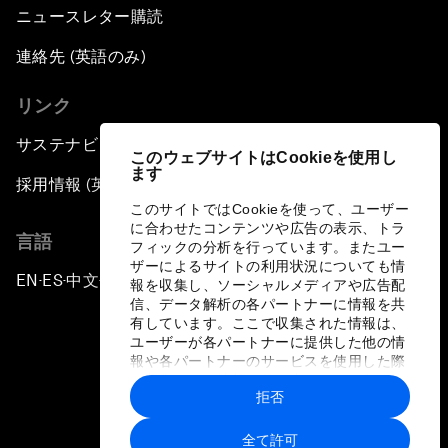
ニュースレター購読
連絡先 (英語のみ)
リンク
サステナビリティへの取り組み
このウェブサイトはCookieを使用し
ます
採用情報 (英語のみ)
このサイトではCookieを使って、ユーザー
に合わせたコンテンツや広告の表示、トラ
言語
フィックの分析を行っています。またユー
ザーによるサイトの利用状況についても情
EN
ES
中文
日本語
▪
▪
▪
報を収集し、ソーシャルメディアや広告配
信、データ解析の各パートナーに情報を共
有しています。ここで収集された情報は、
ユーザーが各パートナーに提供した他の情
報や各パートナーのサービスを使用した際
に収集された情報と組み合わされ、各パー
拒否
トナーによって使用されることがありま
プライバシーポリシーと利用規約
す。
全て許可