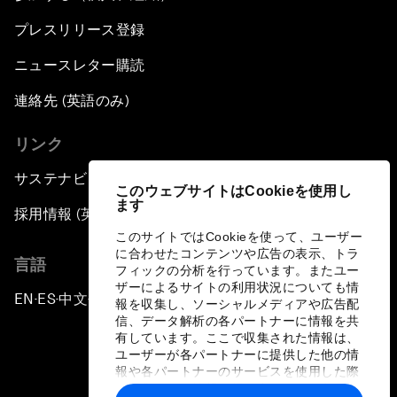
プレスリリース登録
ニュースレター購読
連絡先 (英語のみ)
リンク
サステナビリティへの取り組み
このウェブサイトはCookieを使用し
ます
採用情報 (英語のみ)
このサイトではCookieを使って、ユーザー
に合わせたコンテンツや広告の表示、トラ
言語
フィックの分析を行っています。またユー
ザーによるサイトの利用状況についても情
EN
ES
中文
日本語
▪
▪
▪
報を収集し、ソーシャルメディアや広告配
信、データ解析の各パートナーに情報を共
有しています。ここで収集された情報は、
ユーザーが各パートナーに提供した他の情
報や各パートナーのサービスを使用した際
に収集された情報と組み合わされ、各パー