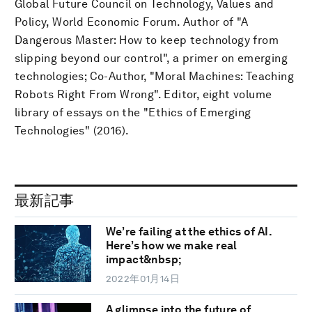
Global Future Council on Technology, Values and
Policy, World Economic Forum. Author of "A
Dangerous Master: How to keep technology from
slipping beyond our control", a primer on emerging
technologies; Co-Author, "Moral Machines: Teaching
Robots Right From Wrong". Editor, eight volume
library of essays on the "Ethics of Emerging
Technologies" (2016).
最新記事
We’re failing at the ethics of AI.
Here’s how we make real
impact&nbsp;
2022年01月14日
A glimpse into the future of