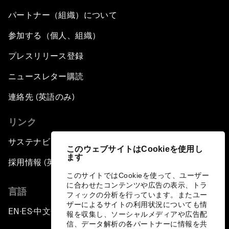
パートナー（組織）について
参加する（個人、組織）
プレスリリース登録
ニュースレター購読
連絡先 (英語のみ)
リンク
サステナビリティへの取り組み
このウェブサイトはCookieを使用し
ます
採用情報 (英語のみ)
このサイトではCookieを使って、ユーザー
に合わせたコンテンツや広告の表示、トラ
言語
フィックの分析を行っています。またユー
ザーによるサイトの利用状況についても情
EN
ES
中文
日本語
▪
▪
▪
報を収集し、ソーシャルメディアや広告配
信、データ解析の各パートナーに情報を共