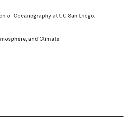
tion of Oceanography at UC San Diego.
tmosphere, and Climate