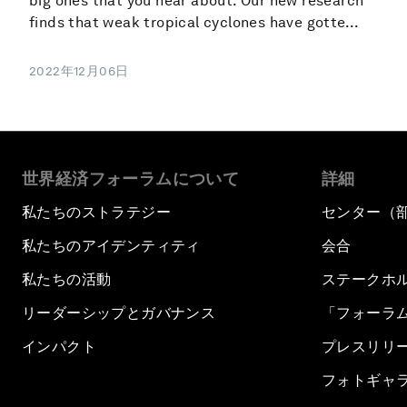
big ones that you hear about. Our new research
finds that weak tropical cyclones have gotte...
2022年12月06日
世界経済フォーラムについて
詳細
私たちのストラテジー
センター（
私たちのアイデンティティ
会合
私たちの活動
ステークホ
リーダーシップとガバナンス
「フォーラ
インパクト
プレスリリ
フォトギャ