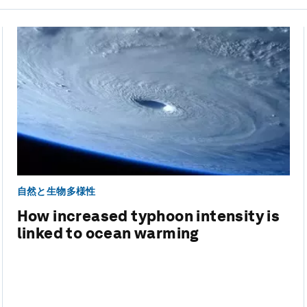
自然と生物多様性
How increased typhoon intensity is
linked to ocean warming