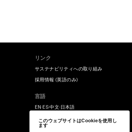
リンク
サステナビリティへの取り組み
採用情報 (英語のみ)
て
言語
EN
ES
中文
日本語
▪
▪
▪
このウェブサイトはCookieを使用し
ます