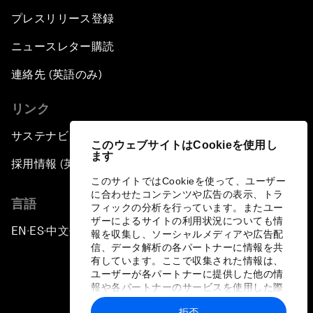
プレスリリース登録
ニュースレター購読
連絡先 (英語のみ)
リンク
サステナビリティへの取り組み
このウェブサイトはCookieを使用し
ます
採用情報 (英語のみ)
このサイトではCookieを使って、ユーザー
に合わせたコンテンツや広告の表示、トラ
言語
フィックの分析を行っています。またユー
ザーによるサイトの利用状況についても情
EN
ES
中文
日本語
▪
▪
▪
報を収集し、ソーシャルメディアや広告配
信、データ解析の各パートナーに情報を共
有しています。ここで収集された情報は、
ユーザーが各パートナーに提供した他の情
報や各パートナーのサービスを使用した際
に収集された情報と組み合わされ、各パー
拒否