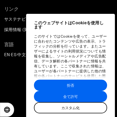
リンク
サステナビリティへの取り組み
このウェブサイトはCookieを使用し
ます
採用情報 (英語のみ)
このサイトではCookieを使って、ユーザー
に合わせたコンテンツや広告の表示、トラ
言語
フィックの分析を行っています。またユー
ザーによるサイトの利用状況についても情
EN
ES
中文
日本語
▪
▪
▪
報を収集し、ソーシャルメディアや広告配
信、データ解析の各パートナーに情報を共
有しています。ここで収集された情報は、
ユーザーが各パートナーに提供した他の情
報や各パートナーのサービスを使用した際
に収集された情報と組み合わされ、各パー
拒否
トナーによって使用されることがありま
プライバシーポリシーと利用規約
す。
全て許可
サイトマップ
カスタム化
©
2026
世界経済フォーラム
EN
ES
中文
日本語