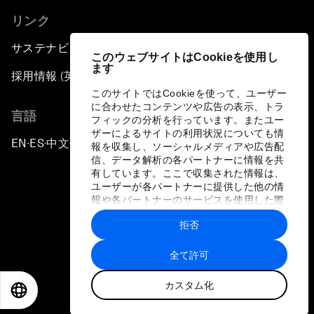
リンク
サステナビリティへの取り組み
このウェブサイトはCookieを使用し
ます
採用情報 (英語のみ)
このサイトではCookieを使って、ユーザー
に合わせたコンテンツや広告の表示、トラ
言語
フィックの分析を行っています。またユー
ザーによるサイトの利用状況についても情
EN
ES
中文
日本語
▪
▪
▪
報を収集し、ソーシャルメディアや広告配
信、データ解析の各パートナーに情報を共
有しています。ここで収集された情報は、
ユーザーが各パートナーに提供した他の情
報や各パートナーのサービスを使用した際
に収集された情報と組み合わされ、各パー
拒否
トナーによって使用されることがありま
プライバシーポリシーと利用規約
す。
全て許可
サイトマップ
カスタム化
©
2026
世界経済フォーラム
EN
ES
中文
日本語