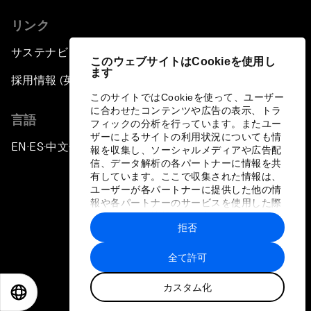
リンク
サステナビリティへの取り組み
このウェブサイトはCookieを使用し
ます
採用情報 (英語のみ)
このサイトではCookieを使って、ユーザー
に合わせたコンテンツや広告の表示、トラ
言語
フィックの分析を行っています。またユー
ザーによるサイトの利用状況についても情
EN
ES
中文
日本語
▪
▪
▪
報を収集し、ソーシャルメディアや広告配
信、データ解析の各パートナーに情報を共
有しています。ここで収集された情報は、
ユーザーが各パートナーに提供した他の情
報や各パートナーのサービスを使用した際
に収集された情報と組み合わされ、各パー
拒否
トナーによって使用されることがありま
プライバシーポリシーと利用規約
す。
全て許可
サイトマップ
カスタム化
©
2026
世界経済フォーラム
EN
ES
中文
日本語