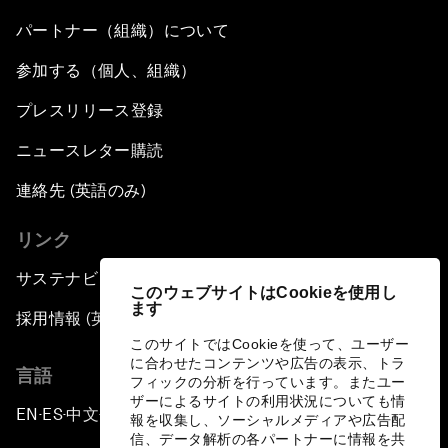
パートナー（組織）について
参加する（個人、組織）
プレスリリース登録
ニュースレター購読
連絡先 (英語のみ)
リンク
サステナビリティへの取り組み
このウェブサイトはCookieを使用し
ます
採用情報 (英語のみ)
このサイトではCookieを使って、ユーザー
に合わせたコンテンツや広告の表示、トラ
言語
フィックの分析を行っています。またユー
ザーによるサイトの利用状況についても情
EN
ES
中文
日本語
▪
▪
▪
報を収集し、ソーシャルメディアや広告配
信、データ解析の各パートナーに情報を共