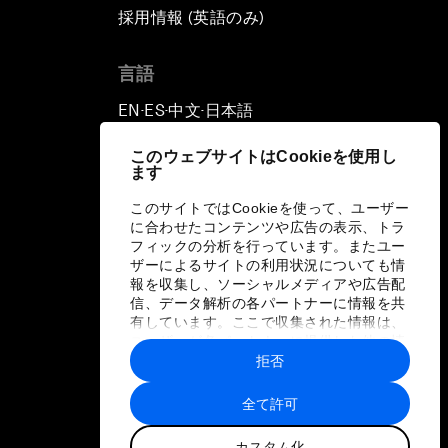
採用情報 (英語のみ)
て
言語
EN
ES
中文
日本語
▪
▪
▪
このウェブサイトはCookieを使用し
ます
このサイトではCookieを使って、ユーザー
に合わせたコンテンツや広告の表示、トラ
フィックの分析を行っています。またユー
ザーによるサイトの利用状況についても情
報を収集し、ソーシャルメディアや広告配
信、データ解析の各パートナーに情報を共
有しています。ここで収集された情報は、
ユーザーが各パートナーに提供した他の情
報や各パートナーのサービスを使用した際
拒否
に収集された情報と組み合わされ、各パー
トナーによって使用されることがありま
全て許可
す。
カスタム化