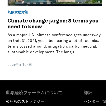
気候変動対策
Climate change jargon: 8 terms you
need to know
As a major U.N. climate conference gets underway
on Oct. 31, 2021, you’ll be hearing a lot of technical
terms tossed around: mitigation, carbon neutral,
sustainable development. The langu...
2021年11月04日
世界経済フォーラムについて
詳細
私たちのストラテジー
センター（