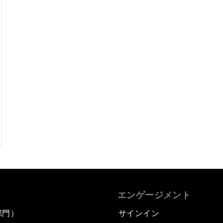
エンゲージメント
部門）
サインイン