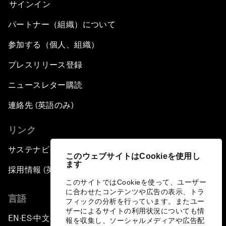
サインイン
パートナー（組織）について
参加する（個人、組織）
プレスリリース登録
ニュースレター購読
連絡先 (英語のみ)
リンク
サステナビリティへの取り組み
このウェブサイトはCookieを使用し
ます
採用情報 (英語のみ)
このサイトではCookieを使って、ユーザー
に合わせたコンテンツや広告の表示、トラ
言語
フィックの分析を行っています。またユー
ザーによるサイトの利用状況についても情
EN
ES
中文
日本語
▪
▪
▪
報を収集し、ソーシャルメディアや広告配