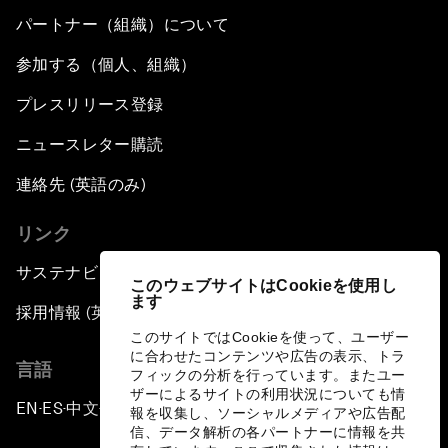
パートナー（組織）について
参加する（個人、組織）
プレスリリース登録
ニュースレター購読
連絡先 (英語のみ)
リンク
サステナビリティへの取り組み
このウェブサイトはCookieを使用し
ます
採用情報 (英語のみ)
このサイトではCookieを使って、ユーザー
に合わせたコンテンツや広告の表示、トラ
言語
フィックの分析を行っています。またユー
ザーによるサイトの利用状況についても情
EN
ES
中文
日本語
▪
▪
▪
報を収集し、ソーシャルメディアや広告配
信、データ解析の各パートナーに情報を共