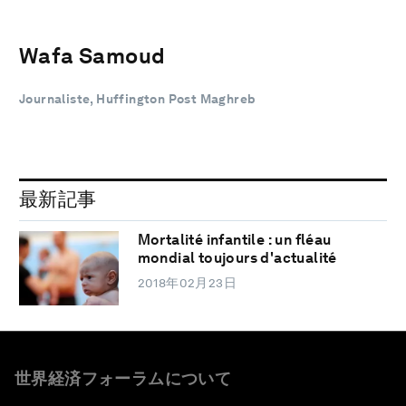
Wafa Samoud
Journaliste, Huffington Post Maghreb
最新記事
Mortalité infantile : un fléau
mondial toujours d'actualité
2018年02月23日
世界経済フォーラムについて