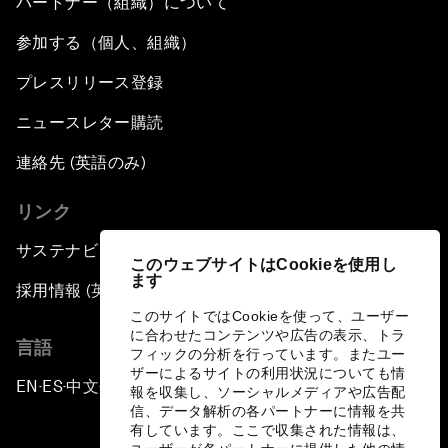
パートナー（組織）について
参加する（個人、組織）
プレスリリース登録
ニュースレター購読
連絡先 (英語のみ)
リンク
サステナビリティへの取り組み
このウェブサイトはCookieを使用し
ます
採用情報 (英語のみ)
このサイトではCookieを使って、ユーザー
に合わせたコンテンツや広告の表示、トラ
言語
フィックの分析を行っています。またユー
ザーによるサイトの利用状況についても情
EN
ES
中文
日本語
▪
▪
▪
報を収集し、ソーシャルメディアや広告配
信、データ解析の各パートナーに情報を共
有しています。ここで収集された情報は、