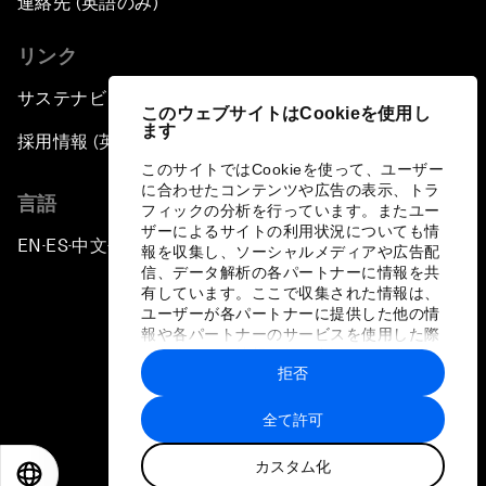
連絡先 (英語のみ)
リンク
サステナビリティへの取り組み
このウェブサイトはCookieを使用し
ます
採用情報 (英語のみ)
このサイトではCookieを使って、ユーザー
に合わせたコンテンツや広告の表示、トラ
言語
フィックの分析を行っています。またユー
ザーによるサイトの利用状況についても情
EN
ES
中文
日本語
▪
▪
▪
報を収集し、ソーシャルメディアや広告配
信、データ解析の各パートナーに情報を共
有しています。ここで収集された情報は、
ユーザーが各パートナーに提供した他の情
報や各パートナーのサービスを使用した際
に収集された情報と組み合わされ、各パー
拒否
トナーによって使用されることがありま
プライバシーポリシーと利用規約
す。
全て許可
サイトマップ
カスタム化
©
2026
世界経済フォーラム
EN
ES
中文
日本語