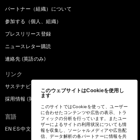
パートナー（組織）について
参加する（個人、組織）
プレスリリース登録
ニュースレター購読
連絡先 (英語のみ)
リンク
サステナビリティへの取り組み
このウェブサイトはCookieを使用し
ます
採用情報 (英語のみ)
このサイトではCookieを使って、ユーザー
に合わせたコンテンツや広告の表示、トラ
言語
フィックの分析を行っています。またユー
ザーによるサイトの利用状況についても情
EN
ES
中文
日本語
▪
▪
▪
報を収集し、ソーシャルメディアや広告配
信、データ解析の各パートナーに情報を共