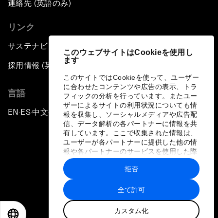
連絡先 (英語のみ)
リンク
サステナビリティへの取り組み
このウェブサイトはCookieを使用し
ます
採用情報 (英語のみ)
このサイトではCookieを使って、ユーザー
に合わせたコンテンツや広告の表示、トラ
言語
フィックの分析を行っています。またユー
ザーによるサイトの利用状況についても情
EN
ES
中文
日本語
▪
▪
▪
報を収集し、ソーシャルメディアや広告配
信、データ解析の各パートナーに情報を共
有しています。ここで収集された情報は、
ユーザーが各パートナーに提供した他の情
報や各パートナーのサービスを使用した際
に収集された情報と組み合わされ、各パー
拒否
トナーによって使用されることがありま
プライバシーポリシーと利用規約
す。
全て許可
サイトマップ
カスタム化
©
2026
世界経済フォーラム
EN
ES
中文
日本語