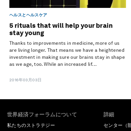
ヘルスとヘルスケア
5 rituals that will help your brain
stay young
Thanks to improvements in medicine, more of us
are living longer. That means we have a heightened
investment in making sure our brains stay in shape
as we age, too. While an increased lif...
2016年03月03日
世界経済フォーラムについて
詳細
私たちのストラテジー
センター（