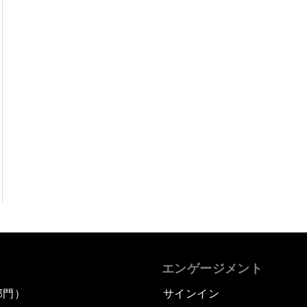
エンゲージメント
部門）
サインイン