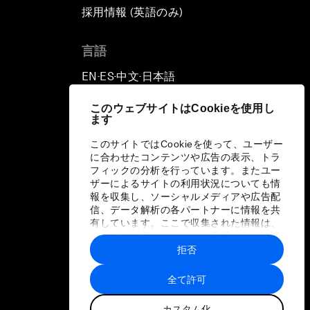
採用情報 (英語のみ)
て
言語
EN
ES
中文
日本語
▪
▪
▪
このウェブサイトはCookieを使用し
ます
このサイトではCookieを使って、ユーザー
に合わせたコンテンツや広告の表示、トラ
フィックの分析を行っています。またユー
ザーによるサイトの利用状況についても情
報を収集し、ソーシャルメディアや広告配
信、データ解析の各パートナーに情報を共
有しています。ここで収集された情報は、
ユーザーが各パートナーに提供した他の情
報や各パートナーのサービスを使用した際
拒否
に収集された情報と組み合わされ、各パー
トナーによって使用されることがありま
全て許可
す。
カスタム化