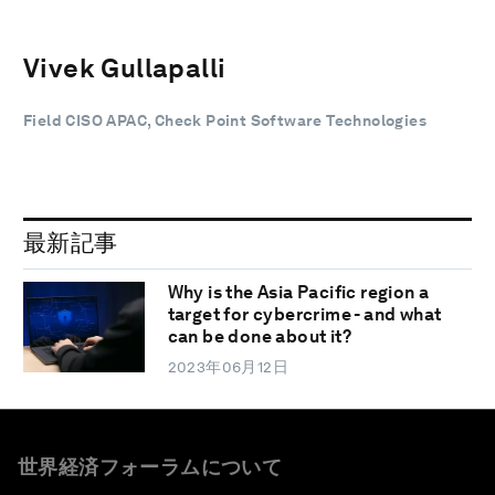
Vivek Gullapalli
Field CISO APAC, Check Point Software Technologies
最新記事
Why is the Asia Pacific region a
target for cybercrime - and what
can be done about it?
2023年06月12日
世界経済フォーラムについて