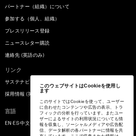
パートナー（組織）について
参加する（個人、組織）
プレスリリース登録
ニュースレター購読
連絡先 (英語のみ)
リンク
サステナビリティへの取り組み
このウェブサイトはCookieを使用し
ます
採用情報 (英語のみ)
このサイトではCookieを使って、ユーザー
に合わせたコンテンツや広告の表示、トラ
言語
フィックの分析を行っています。またユー
ザーによるサイトの利用状況についても情
EN
ES
中文
日本語
▪
▪
▪
報を収集し、ソーシャルメディアや広告配
信、データ解析の各パートナーに情報を共