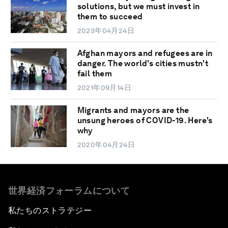
solutions, but we must invest in
them to succeed
2023年04月24日
Afghan mayors and refugees are in
danger. The world's cities mustn't
fail them
2021年09月14日
Migrants and mayors are the
unsung heroes of COVID-19. Here's
why
2020年04月24日
世界経済フォーラムについて
私たちのストラテジー