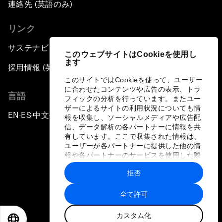
連絡先 (英語のみ)
リンク
サステナビリティへの取り組み
このウェブサイトはCookieを使用し
ます
採用情報 (英語のみ)
このサイトではCookieを使って、ユーザー
に合わせたコンテンツや広告の表示、トラ
言語
フィックの分析を行っています。またユー
ザーによるサイトの利用状況についても情
EN
ES
中文
日本語
▪
▪
▪
報を収集し、ソーシャルメディアや広告配
信、データ解析の各パートナーに情報を共
有しています。ここで収集された情報は、
ユーザーが各パートナーに提供した他の情
報や各パートナーのサービスを使用した際
に収集された情報と組み合わされ、各パー
拒否
トナーによって使用されることがありま
プライバシーポリシーと利用規約
す。
全て許可
サイトマップ
カスタム化
©
2026
世界経済フォーラム
EN
ES
中文
日本語