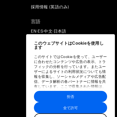
採用情報 (英語のみ)
て
言語
EN
ES
中文
日本語
▪
▪
▪
このウェブサイトはCookieを使用し
ます
このサイトではCookieを使って、ユーザー
に合わせたコンテンツや広告の表示、トラ
フィックの分析を行っています。またユー
ザーによるサイトの利用状況についても情
報を収集し、ソーシャルメディアや広告配
信、データ解析の各パートナーに情報を共
有しています。ここで収集された情報は、
ユーザーが各パートナーに提供した他の情
報や各パートナーのサービスを使用した際
拒否
に収集された情報と組み合わされ、各パー
トナーによって使用されることがありま
全て許可
す。