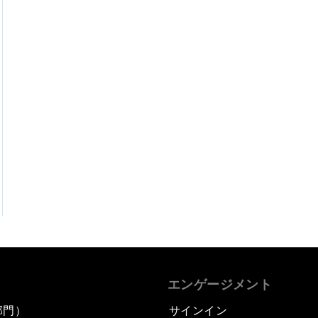
エンゲージメント
部門）
サインイン