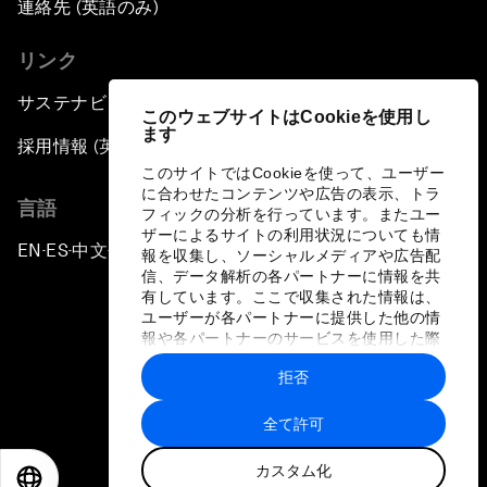
連絡先 (英語のみ)
リンク
サステナビリティへの取り組み
このウェブサイトはCookieを使用し
ます
採用情報 (英語のみ)
このサイトではCookieを使って、ユーザー
に合わせたコンテンツや広告の表示、トラ
言語
フィックの分析を行っています。またユー
ザーによるサイトの利用状況についても情
EN
ES
中文
日本語
▪
▪
▪
報を収集し、ソーシャルメディアや広告配
信、データ解析の各パートナーに情報を共
有しています。ここで収集された情報は、
ユーザーが各パートナーに提供した他の情
報や各パートナーのサービスを使用した際
に収集された情報と組み合わされ、各パー
拒否
トナーによって使用されることがありま
プライバシーポリシーと利用規約
す。
全て許可
サイトマップ
カスタム化
©
2026
世界経済フォーラム
EN
ES
中文
日本語