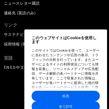
ニュースレター購読
連絡先 (英語のみ)
リンク
サステナビリティへの取り組み
このウェブサイトはCookieを使用し
ます
採用情報 (英語のみ)
このサイトではCookieを使って、ユーザー
に合わせたコンテンツや広告の表示、トラ
言語
フィックの分析を行っています。またユー
ザーによるサイトの利用状況についても情
EN
ES
中文
日本語
▪
▪
▪
報を収集し、ソーシャルメディアや広告配
信、データ解析の各パートナーに情報を共
有しています。ここで収集された情報は、
ユーザーが各パートナーに提供した他の情
報や各パートナーのサービスを使用した際
に収集された情報と組み合わされ、各パー
拒否
トナーによって使用されることがありま
プライバシーポリシーと利用規約
す。
全て許可