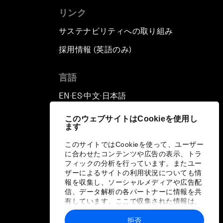
リンク
サステナビリティへの取り組み
採用情報 (英語のみ)
て
言語
EN
ES
中文
日本語
▪
▪
▪
このウェブサイトはCookieを使用し
ます
このサイトではCookieを使って、ユーザー
に合わせたコンテンツや広告の表示、トラ
フィックの分析を行っています。またユー
ザーによるサイトの利用状況についても情
報を収集し、ソーシャルメディアや広告配
信、データ解析の各パートナーに情報を共
有しています。ここで収集された情報は、
ユーザーが各パートナーに提供した他の情
報や各パートナーのサービスを使用した際
拒否