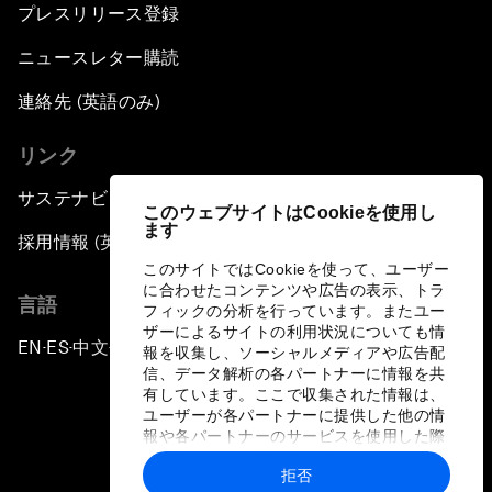
プレスリリース登録
ニュースレター購読
連絡先 (英語のみ)
リンク
サステナビリティへの取り組み
このウェブサイトはCookieを使用し
ます
採用情報 (英語のみ)
このサイトではCookieを使って、ユーザー
に合わせたコンテンツや広告の表示、トラ
言語
フィックの分析を行っています。またユー
ザーによるサイトの利用状況についても情
EN
ES
中文
日本語
▪
▪
▪
報を収集し、ソーシャルメディアや広告配
信、データ解析の各パートナーに情報を共
有しています。ここで収集された情報は、
ユーザーが各パートナーに提供した他の情
報や各パートナーのサービスを使用した際
に収集された情報と組み合わされ、各パー
拒否
トナーによって使用されることがありま