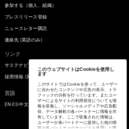
参加する（個人、組織）
プレスリリース登録
ニュースレター購読
連絡先 (英語のみ)
リンク
サステナビリティへの取り組み
このウェブサイトはCookieを使用し
ます
採用情報 (英語のみ)
このサイトではCookieを使って、ユーザー
に合わせたコンテンツや広告の表示、トラ
言語
フィックの分析を行っています。またユー
ザーによるサイトの利用状況についても情
EN
ES
中文
日本語
▪
▪
▪
報を収集し、ソーシャルメディアや広告配
信、データ解析の各パートナーに情報を共
有しています。ここで収集された情報は、
ユーザーが各パートナーに提供した他の情
報や各パートナーのサービスを使用した際