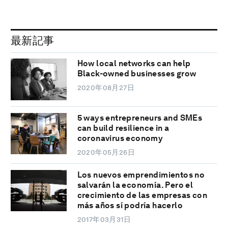
最新記事
How local networks can help
Black-owned businesses grow
2020年08月27日
5 ways entrepreneurs and SMEs
can build resilience in a
coronavirus economy
2020年05月26日
Los nuevos emprendimientos no
salvarán la economía. Pero el
crecimiento de las empresas con
más años sí podría hacerlo
2017年03月31日