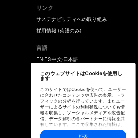
リンク
サステナビリティへの取り組み
採用情報 (英語のみ)
て
言語
EN
ES
中文
日本語
▪
▪
▪
このウェブサイトはCookieを使用し
ます
このサイトではCookieを使って、ユーザー
に合わせたコンテンツや広告の表示、トラ
フィックの分析を行っています。またユー
ザーによるサイトの利用状況についても情
報を収集し、ソーシャルメディアや広告配
信、データ解析の各パートナーに情報を共
有しています。ここで収集された情報は、
ユーザーが各パートナーに提供した他の情
報や各パートナーのサービスを使用した際
拒否