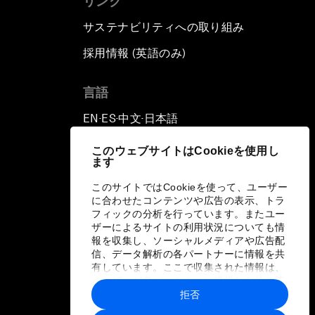
リンク
サステナビリティへの取り組み
採用情報 (英語のみ)
て
言語
EN
ES
中文
日本語
▪
▪
▪
このウェブサイトはCookieを使用し
ます
このサイトではCookieを使って、ユーザー
に合わせたコンテンツや広告の表示、トラ
フィックの分析を行っています。またユー
ザーによるサイトの利用状況についても情
報を収集し、ソーシャルメディアや広告配
信、データ解析の各パートナーに情報を共
有しています。ここで収集された情報は、
ユーザーが各パートナーに提供した他の情
報や各パートナーのサービスを使用した際
拒否
に収集された情報と組み合わされ、各パー