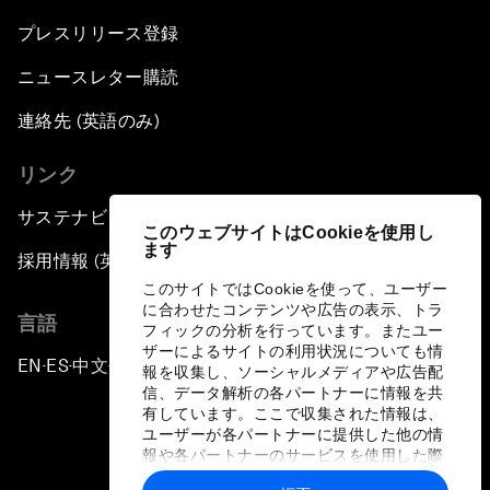
プレスリリース登録
ニュースレター購読
連絡先 (英語のみ)
リンク
サステナビリティへの取り組み
このウェブサイトはCookieを使用し
ます
採用情報 (英語のみ)
このサイトではCookieを使って、ユーザー
に合わせたコンテンツや広告の表示、トラ
言語
フィックの分析を行っています。またユー
ザーによるサイトの利用状況についても情
EN
ES
中文
日本語
▪
▪
▪
報を収集し、ソーシャルメディアや広告配
信、データ解析の各パートナーに情報を共
有しています。ここで収集された情報は、
ユーザーが各パートナーに提供した他の情
報や各パートナーのサービスを使用した際
に収集された情報と組み合わされ、各パー