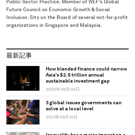
Public Sector Practice. Member of WEF's Global
Future Council on Economic Growth & Social
Inclusion. Sits on the Board of several not-for-profit
organizations in Singapore and Malaysia.
最新記事
How blended finance could narrow
Asia's $2.5 trillion annual
sustainable investment gap
2025年06月05日
3 global issues governments can
solve at a local level
2021年09月14日
Inequality has a major impact on a