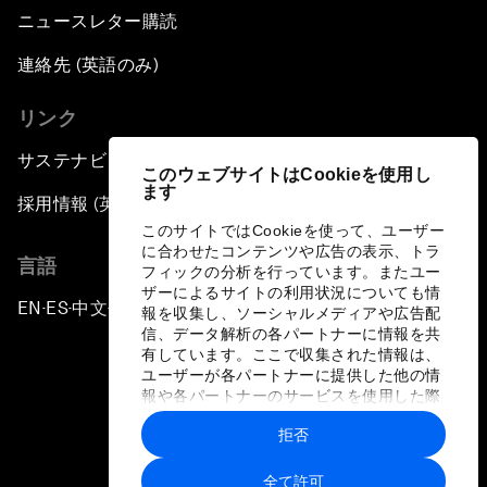
ニュースレター購読
連絡先 (英語のみ)
リンク
サステナビリティへの取り組み
このウェブサイトはCookieを使用し
ます
採用情報 (英語のみ)
このサイトではCookieを使って、ユーザー
に合わせたコンテンツや広告の表示、トラ
言語
フィックの分析を行っています。またユー
ザーによるサイトの利用状況についても情
EN
ES
中文
日本語
▪
▪
▪
報を収集し、ソーシャルメディアや広告配
信、データ解析の各パートナーに情報を共
有しています。ここで収集された情報は、
ユーザーが各パートナーに提供した他の情
報や各パートナーのサービスを使用した際
に収集された情報と組み合わされ、各パー
拒否
トナーによって使用されることがありま
プライバシーポリシーと利用規約
す。
全て許可