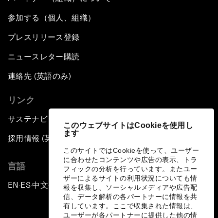
参加する（個人、組織）
プレスリリース登録
ニュースレター購読
連絡先 (英語のみ)
リンク
サステナビリティへの取り組み
このウェブサイトはCookieを使用し
ます
採用情報 (英語のみ)
このサイトではCookieを使って、ユーザー
に合わせたコンテンツや広告の表示、トラ
言語
フィックの分析を行っています。またユー
ザーによるサイトの利用状況についても情
EN
ES
中文
日本語
▪
▪
▪
報を収集し、ソーシャルメディアや広告配
信、データ解析の各パートナーに情報を共
有しています。ここで収集された情報は、
ユーザーが各パートナーに提供した他の情