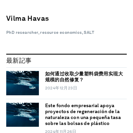
Vilma Havas
PhD researcher, resource economics, SALT
最新記事
如何通过收取少量塑料袋费用实现大
规模的自然修复？
2024年12月23日
Este fondo empresarial apoya
proyectos de regeneración de la
naturaleza con una pequeña tasa
sobre las bolsas de plástico
2024年11月26日