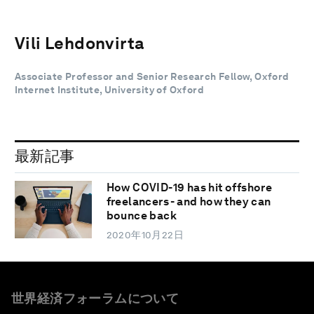
Vili Lehdonvirta
Associate Professor and Senior Research Fellow, Oxford
Internet Institute, University of Oxford
最新記事
How COVID-19 has hit offshore
freelancers - and how they can
bounce back
2020年10月22日
世界経済フォーラムについて