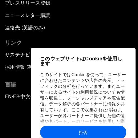
プレスリリース登録
ニュースレター購読
連絡先 (英語のみ)
リンク
サステナビリティへの取り組み
このウェブサイトはCookieを使用し
ます
採用情報 (英語のみ)
このサイトではCookieを使って、ユーザー
に合わせたコンテンツや広告の表示、トラ
言語
フィックの分析を行っています。またユー
ザーによるサイトの利用状況についても情
EN
ES
中文
日本語
▪
▪
▪
報を収集し、ソーシャルメディアや広告配
信、データ解析の各パートナーに情報を共
有しています。ここで収集された情報は、
ユーザーが各パートナーに提供した他の情
報や各パートナーのサービスを使用した際
に収集された情報と組み合わされ、各パー
拒否
トナーによって使用されることがありま
プライバシーポリシーと利用規約