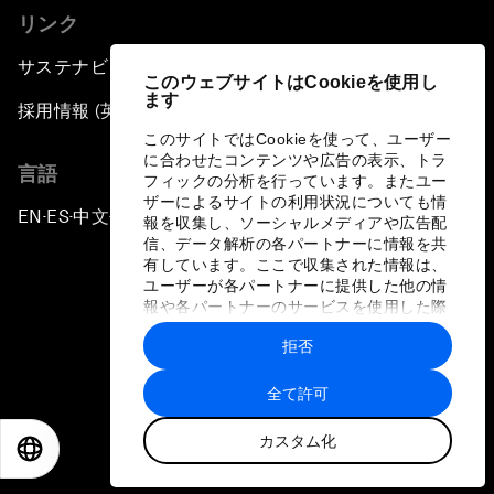
リンク
サステナビリティへの取り組み
このウェブサイトはCookieを使用し
ます
採用情報 (英語のみ)
このサイトではCookieを使って、ユーザー
に合わせたコンテンツや広告の表示、トラ
言語
フィックの分析を行っています。またユー
ザーによるサイトの利用状況についても情
EN
ES
中文
日本語
▪
▪
▪
報を収集し、ソーシャルメディアや広告配
信、データ解析の各パートナーに情報を共
有しています。ここで収集された情報は、
ユーザーが各パートナーに提供した他の情
報や各パートナーのサービスを使用した際
に収集された情報と組み合わされ、各パー
拒否
トナーによって使用されることがありま
プライバシーポリシーと利用規約
す。
全て許可
サイトマップ
カスタム化
©
2026
世界経済フォーラム
EN
ES
中文
日本語