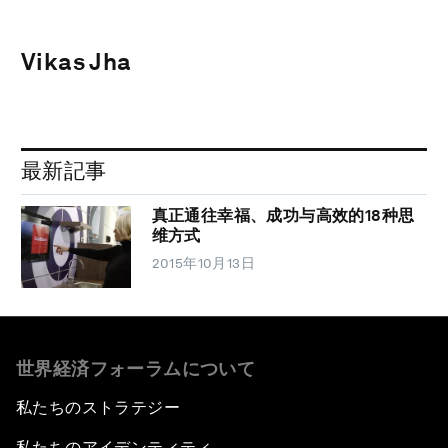
Vikas Jha
最新記事
真正通往幸福、成功与高效的18种思
维方式
2015年10月13日
世界経済フォーラムについて
私たちのストラテジー
私たちのアイデンティティ