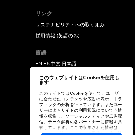
リンク
サステナビリティへの取り組み
採用情報 (英語のみ)
て
言語
EN
ES
中文
日本語
▪
▪
▪
このウェブサイトはCookieを使用し
ます
このサイトではCookieを使って、ユーザー
に合わせたコンテンツや広告の表示、トラ
フィックの分析を行っています。またユー
ザーによるサイトの利用状況についても情
報を収集し、ソーシャルメディアや広告配
信、データ解析の各パートナーに情報を共
有しています。ここで収集された情報は、
ユーザーが各パートナーに提供した他の情