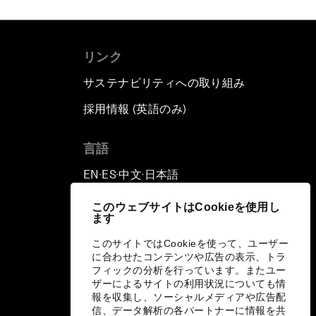
リンク
サステナビリティへの取り組み
採用情報 (英語のみ)
て
言語
EN
ES
中文
日本語
▪
▪
▪
このウェブサイトはCookieを使用し
ます
このサイトではCookieを使って、ユーザー
に合わせたコンテンツや広告の表示、トラ
フィックの分析を行っています。またユー
ザーによるサイトの利用状況についても情
報を収集し、ソーシャルメディアや広告配
信、データ解析の各パートナーに情報を共