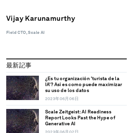
Vijay Karunamurthy
Field CTO, Scale AI
最新記事
¿Es tu organización 'turista de la
IA'? Así es como puede maximizar
su uso de los datos
2023年06月06日
Scale Zeitgeist: AI Readiness
Report Looks Past the Hype of
Generative AI
2023年06月02日