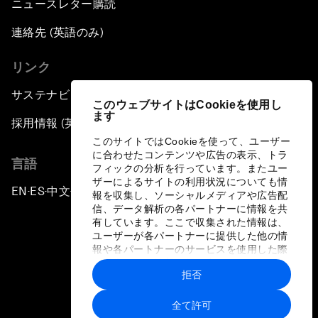
ニュースレター購読
連絡先 (英語のみ)
リンク
サステナビリティへの取り組み
このウェブサイトはCookieを使用し
ます
採用情報 (英語のみ)
このサイトではCookieを使って、ユーザー
に合わせたコンテンツや広告の表示、トラ
言語
フィックの分析を行っています。またユー
ザーによるサイトの利用状況についても情
EN
ES
中文
日本語
▪
▪
▪
報を収集し、ソーシャルメディアや広告配
信、データ解析の各パートナーに情報を共
有しています。ここで収集された情報は、
ユーザーが各パートナーに提供した他の情
報や各パートナーのサービスを使用した際
に収集された情報と組み合わされ、各パー
拒否
トナーによって使用されることがありま
プライバシーポリシーと利用規約
す。
全て許可
サイトマップ