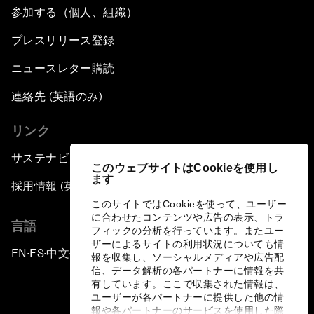
参加する（個人、組織）
プレスリリース登録
ニュースレター購読
連絡先 (英語のみ)
リンク
サステナビリティへの取り組み
このウェブサイトはCookieを使用し
ます
採用情報 (英語のみ)
このサイトではCookieを使って、ユーザー
に合わせたコンテンツや広告の表示、トラ
言語
フィックの分析を行っています。またユー
ザーによるサイトの利用状況についても情
EN
ES
中文
日本語
▪
▪
▪
報を収集し、ソーシャルメディアや広告配
信、データ解析の各パートナーに情報を共
有しています。ここで収集された情報は、
ユーザーが各パートナーに提供した他の情
報や各パートナーのサービスを使用した際